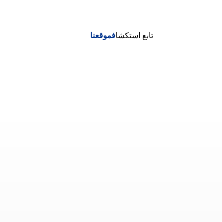
تابع استكشا
فموقعنا