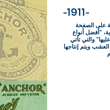
-1911-
ة على الصفحة
ية، "أفضل أنواع
يها" والتي تأتي
العشب ويتم إنتاجها