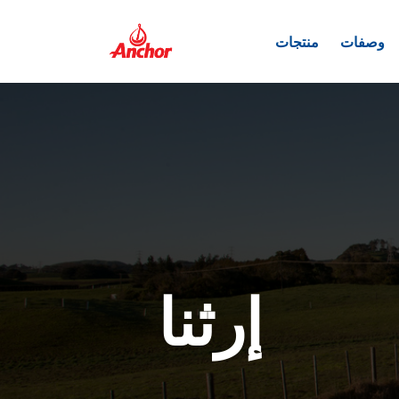
وصفات
منتجات
إرثنا