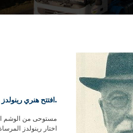
افتتح هنري رينولدز مصنعًا للزبدة في وايكاتو.
مستوحى من الوشم الم
اختار رينولدز المرساة