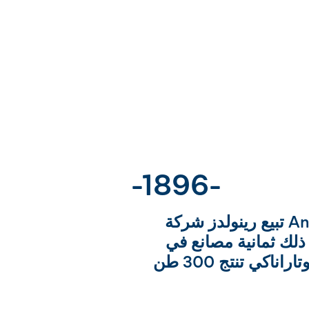
-1896-
تبيع رينولدز شركة Anchor لجمعية الألبان
 ذلك ثمانية مصانع في
وايكاتو وخليج بلنتي وتاراناكي تنتج 300 طن