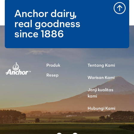
Anchor dairy,
real goodness
since 1886
Produk
Tentang Kami
Resep
Warisan Kami
Janji kualitas
kami
Hubungi Kami