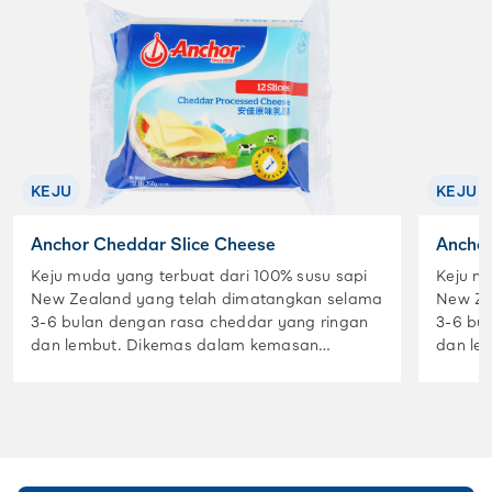
KEJU
KEJU
Anchor Cheddar Slice Cheese
Anchor
Keju muda yang terbuat dari 100% susu sapi
Keju m
New Zealand yang telah dimatangkan selama
New Ze
3-6 bulan dengan rasa cheddar yang ringan
3-6 bu
dan lembut. Dikemas dalam kemasan
dan le
individual yang praktis serta higienis sehingga
individ
merupakan pilihan tepat untuk digunakan
merupa
dalam hidangan sehari-hari seperti salad,
dalam hi
sandwich, atau sebagai camilan.
sandwi