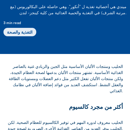
ميندي هي أخصائية تغذية ل "أنكور". وهي حاصلة على البكالوريوس (مع
مرتبة الشرف) في التغذية والحمية الغذائية من كلية كينجز- لندن.
3 min read
التغذية والصحة
الحليب ومنتجات الألبان الأساسية مثل الجبن والزبادي غنية بالعناصر
الغذائية الأساسية. تشتهر منتجات الألبان بدعمها لصحة العظام الجيدة،
ولكن منتجات الألبان تفعل الكثير مثل دعم العضلات ومستويات الطاقة
والعقل النشط. استكشف العديد من فوائد إضافة الألبان في نظامك
الغذائي.
أكثر من مجرد كالسيوم
الحليب معروف لدوره المهم في توفير الكالسيوم للعظام الصحية. لكن
الحليب يوفر العديد من العناصر الغذائية الأخرى الضرورية لصحة جيدة.