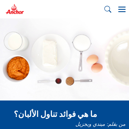
ما هي فوائد تناول الألبان؟
من بقلم: ميندي ويجزيل