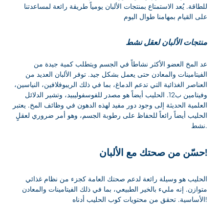
للطاقة. يُعد الاستمتاع بمنتجات الألبان يومياً طريقة رائعة لمساعدتنا
على القيام بمهامنا طوال اليوم
منتجات الألبان لعقل نشط
عد المخ العضو الأكثر نشاطاً في الجسم ويتطلب كمية جيدة من
الفيتامينات والمعادن حتى يعمل بشكل جيد. توفر الألبان العديد من
العناصر الغذائية التي تدعم الدماغ، بما في ذلك الريبوفلافين، النياسين،
وفيتامين ب12. الحليب أيضاً هو مصدر للفوسفوليبيد، وتشير الدلائل
العلمية الحديثة إلى وجود دور مفيد لهذه الدهون في وظائف المخ. يعتبر
الحليب أيضاً رائعاً للحفاظ على رطوبة الجسم، وهو أمر ضروري لعقلٍ
نشط.
حسّن من صحتك مع الألبان!
الحليب هو وسيلة رائعة لدعم صحتك العامة كجزء من نظام غذائي
متوازن. إنه مليء بالخير الطبيعي، بما في ذلك الفيتامينات والمعادن
الأساسية. تحقق من محتويات كوب الحليب أدناه!