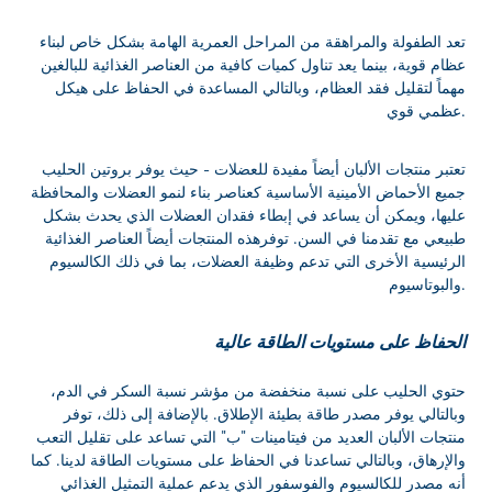
تعد الطفولة والمراهقة من المراحل العمرية الهامة بشكل خاص لبناء
عظام قوية، بينما يعد تناول كميات كافية من العناصر الغذائية للبالغين
مهماً لتقليل فقد العظام، وبالتالي المساعدة في الحفاظ على هيكل
عظمي قوي.
تعتبر منتجات الألبان أيضاً مفيدة للعضلات - حيث يوفر بروتين الحليب
جميع الأحماض الأمينية الأساسية كعناصر بناء لنمو العضلات والمحافظة
عليها، ويمكن أن يساعد في إبطاء فقدان العضلات الذي يحدث بشكل
طبيعي مع تقدمنا في السن. توفرهذه المنتجات أيضاً العناصر الغذائية
الرئيسية الأخرى التي تدعم وظيفة العضلات، بما في ذلك الكالسيوم
والبوتاسيوم.
الحفاظ على مستويات الطاقة عالية
حتوي الحليب على نسبة منخفضة من مؤشر نسبة السكر في الدم،
وبالتالي يوفر مصدر طاقة بطيئة الإطلاق. بالإضافة إلى ذلك، توفر
منتجات الألبان العديد من فيتامينات "ب" التي تساعد على تقليل التعب
والإرهاق، وبالتالي تساعدنا في الحفاظ على مستويات الطاقة لدينا. كما
أنه مصدر للكالسيوم والفوسفور الذي يدعم عملية التمثيل الغذائي