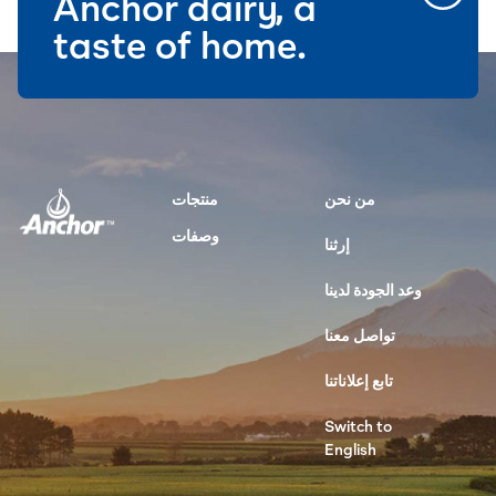
Anchor dairy, a
taste of home.
من نحن
منتجات
وصفات
إرثنا
وعد الجودة لدينا
تواصل معنا
تابع إعلاناتنا
Switch to
English