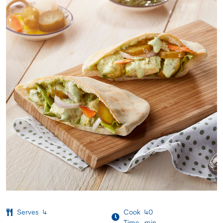
Serves
4
Cook
40
Time
min