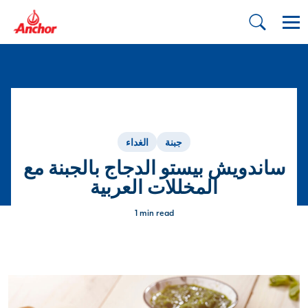
جبنة
الغداء
ساندويش بيستو الدجاج بالجبنة مع
المخللات العربية
1 min read