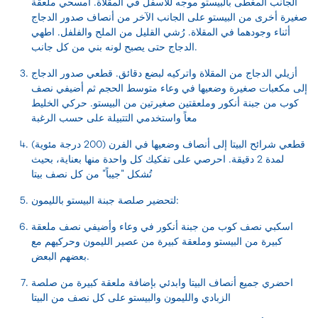
الجانب المغطى بالبيستو موجه للأسفل في المقلاة. امسحي ملعقة
صغيرة أخرى من البيستو على الجانب الآخر من أنصاف صدور الدجاج
أثناء وجودهما في المقلاة. رُشي القليل من الملح والفلفل. اطهي
الدجاج حتى يصبح لونه بني من كل جانب.
أزيلي الدجاج من المقلاة واتركيه لبضع دقائق. قطعي صدور الدجاج
إلى مكعبات صغيرة وضعيها في وعاء متوسط ​​الحجم ثم أضيفي نصف
كوب من جبنة أنكور وملعقتين صغيرتين من البيستو. حركي الخليط
معاً واستخدمي التتبيلة على حسب الرغبة
قطعي شرائح البيتا إلى أنصاف وضعيها في الفرن (200 درجة مئوية)
لمدة 2 دقيقة. احرصي على تفكيك كل واحدة منها بعناية، بحيث
تُشكل "جيباً" من كل نصف بيتا
لتحضير صلصة جبنة البيستو بالليمون:
اسكبي نصف كوب من جبنة أنكور في وعاء وأضيفي نصف ملعقة
كبيرة من البيستو وملعقة كبيرة من عصير الليمون وحركيهم مع
بعضهم البعض.
احضري جميع أنصاف البيتا وابدئي بإضافة ملعقة كبيرة من صلصة
الزبادي والليمون والبيستو على كل نصف من البيتا