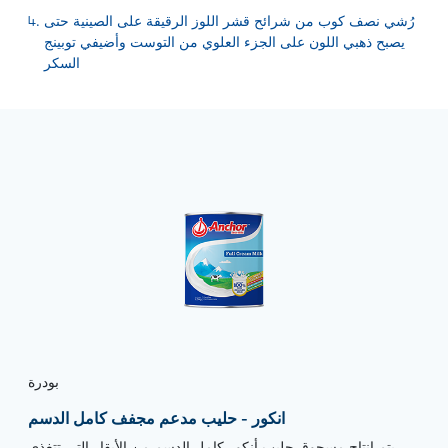
رُشي نصف كوب من شرائح قشر اللوز الرقيقة على الصينية حتى
يصبح ذهبي اللون على الجزء العلوي من التوست وأضيفي توبينج
السكر
بودرة
انكور - حليب مدعم مجفف كامل الدسم
يتم إنتاج مسحوق حليب أنكور كامل الدسم من الأبقار التي تتغذى