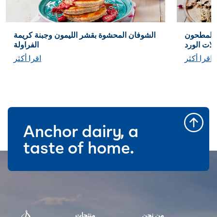
ق المطحون
الشوفان المحشوة بقشر الليمون وجبنة كريمة
تلات الورد
الفراولة
اقرا أكثر
اقرا أكثر
Anchor dairy, a
taste of home.
من نحن
منتجات