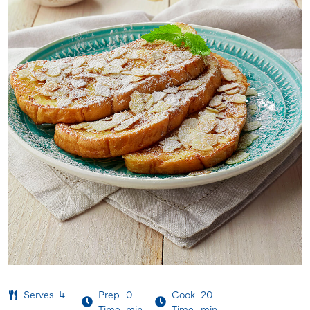
Serves
4
Prep
0
Cook
20
Time
min
Time
min