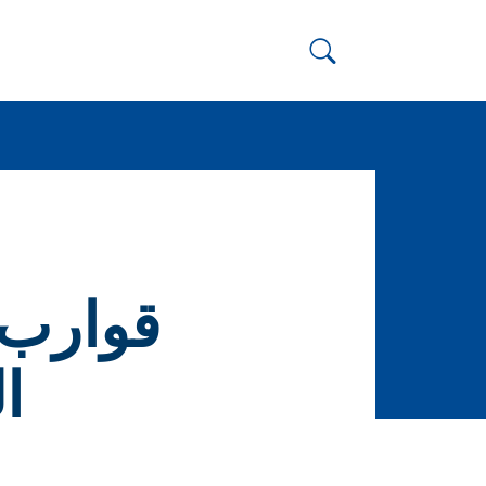
قوارب 
ا