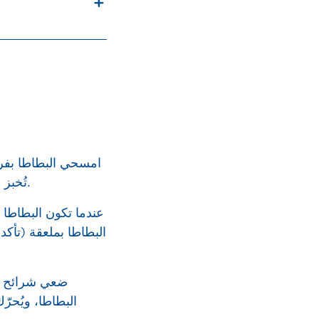
امسحي البطاطا بفر
تُخبز البطاطا على صينية لمدة ساعة، إلى أن يسهل إدخال سكين في البطاطا الطرية.
عندما تكون البطاطا
البطاطا بملعقة (تأكد
ضعي شرائح الب
البطاطا، ويُحرّ