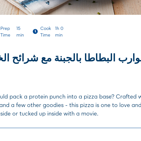
Prep
15
Cook
1h 0
Time
min
Time
min
وارب البطاطا بالجبنة مع شرائح الخ
d pack a protein punch into a pizza base? Crafted 
and a few other goodies - this pizza is one to love an
side or tucked up inside with a movie.