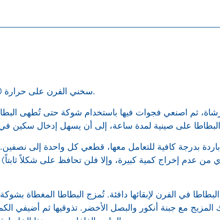
سخني الفرن على حرارة 200 درجة مئوية.
شاة، ثم اصنعي فجوات فيها باستخدام شوكة حتى تُطهى البطا
 باردة بدرجة كافية للتعامل معها، قطعي كل واحدة إلى نصفي
ي من عدم إخراج كمية كبيرة، وإلا فلن تحافظ على شكلاً ثابتاً
طاطا في الفرن لإبقائها دافئة. تُمزج البطاطا المغطاة بشوكة
ك المزيج مع جبنة أنكور والبصل الأخضر. تذوقيها ثم أضيفي الك