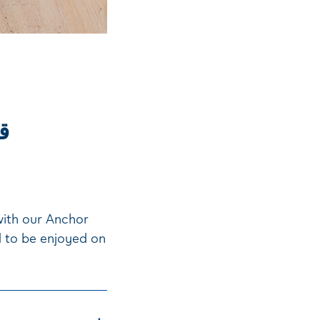
ق
with our Anchor
d to be enjoyed on