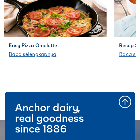
Easy Pizza Omelette
Resep S
Baca selengkapnya
Baca se
Anchor dairy,
real goodness
since 1886