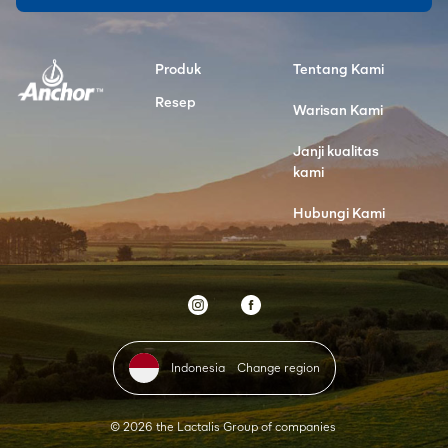
Produk
Tentang Kami
Resep
Warisan Kami
Janji kualitas
kami
Hubungi Kami
Indonesia
Change region
© 2026 the Lactalis Group of companies