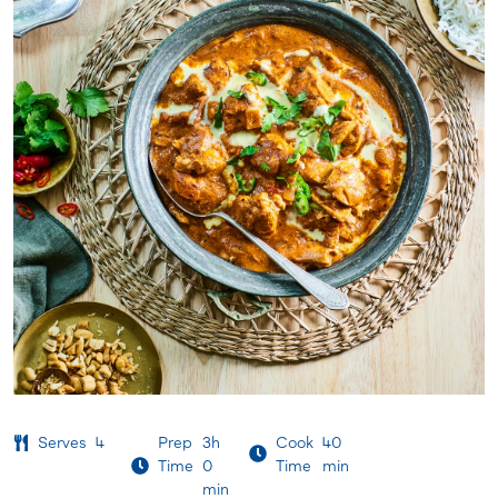
Serves
4
Prep
3h
Cook
40
Time
0
Time
min
min