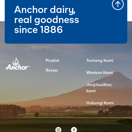
Anchor dairy,
real goodness
since 1886
Produk
Tentang Kami
Resep
Warisan Kami
Janji kualitas
kami
Hubungi Kami