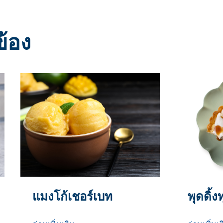
ข้อง
แมงโก้เชอร์เบท
พุดดิ้ง